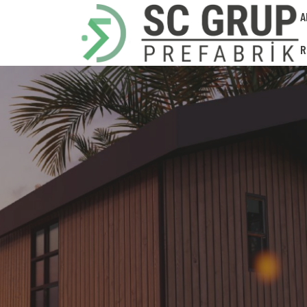
A
R
SELÇUK PREFABRIK HAFIF ÇE
HER BÜTÇEYE UYĞUN