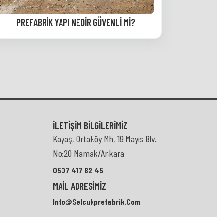
PREFABRIK YAPI NEDIR GÜVENLI MI?
İLETIŞIM BILGILERIMIZ
Kayaş, Ortaköy Mh, 19 Mayıs Blv.
No:20 Mamak/Ankara
0507 417 82 45
MAIL ADRESIMIZ
Info@selcukprefabrik.com