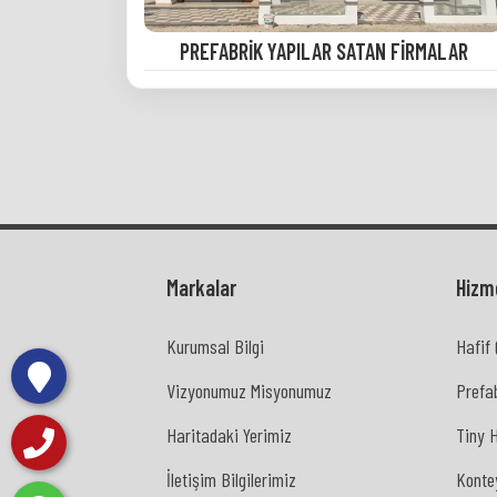
PREFABRIK YAPILAR SATAN FIRMALAR
Markalar
Hizm
Kurumsal Bilgi
Hafif 
Kurumsal Bilgi
Hafif 
Vizyonumuz Misyonumuz
Prefab
Vizyonumuz Misyonumuz
Prefab
Haritadaki Yerimiz
Tiny H
Haritadaki Yerimiz
Tiny H
İletişim Bilgilerimiz
Kontey