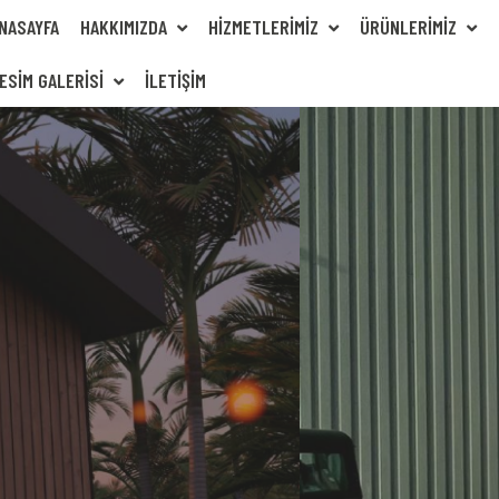
NASAYFA
HAKKIMIZDA
HIZMETLERIMIZ
ÜRÜNLERIMIZ
ESIM GALERISI
İLETIŞIM
LIK YAPILAR
 ÜRÜNLER