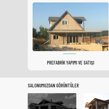
I
TINY HOUSE YAPIMI VE SATIŞI
SALONUMUZDAN GÖRÜNTÜLER